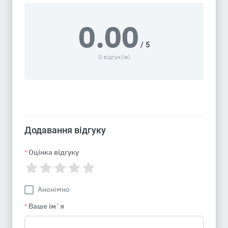
0.00
/ 5
0 відгук(ів)
Додавання відгуку
Оцінка відгуку
*
Анонімно
Ваше імʼя
*