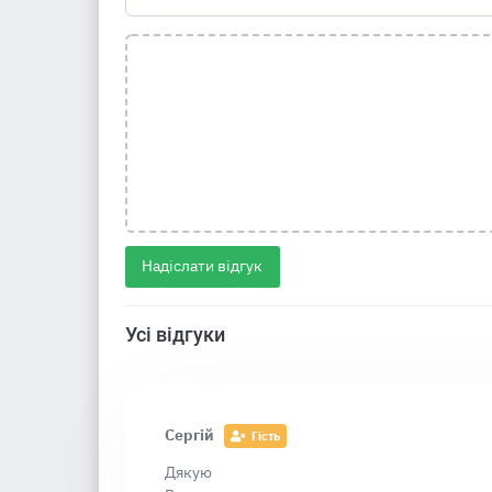
Надіслати відгук
Усі відгуки
Сергій
Гість
Дякую