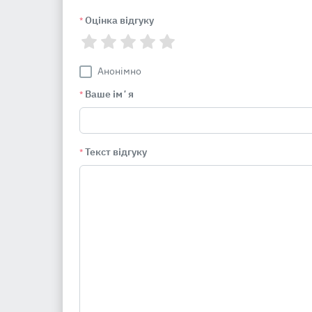
Оцінка відгуку
*
Анонімно
Ваше імʼя
*
Текст відгуку
*