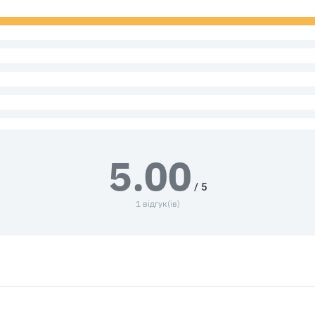
5.00
/ 5
1 відгук(ів)