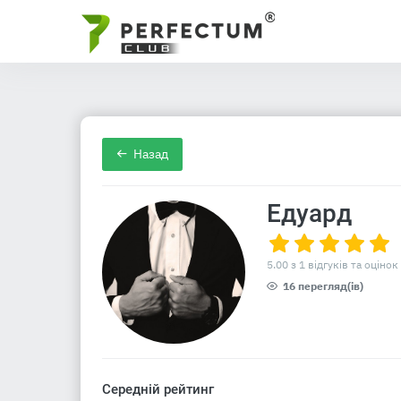
Назад
Едуард
5.00 з 1 відгуків та оцінок
16 перегляд(ів)
Середній рейтинг