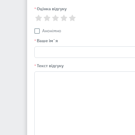
Оцінка відгуку
*
Анонімно
Ваше імʼя
*
Текст відгуку
*