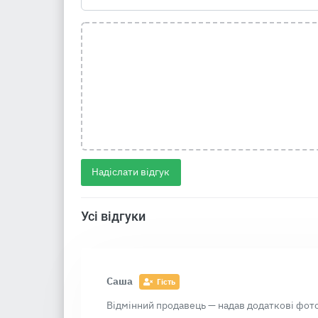
Надіслати відгук
Усі відгуки
Саша
Гість
Відмінний продавець — надав додаткові фото,