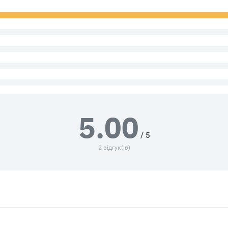
5.00
/ 5
2 відгук(ів)