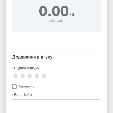
0.00
/ 5
0 відгук(ів)
Додавання відгуку
Оцінка відгуку
*
Анонімно
Ваше імʼя
*