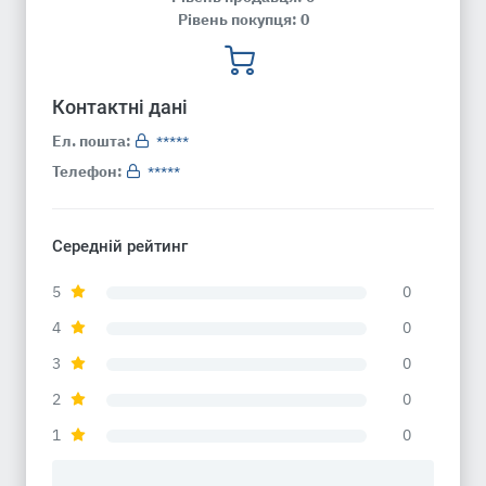
Рівень покупця: 0
Контактні дані
Ел. пошта:
*****
Телефон:
*****
Середній рейтинг
5
0
4
0
3
0
2
0
1
0