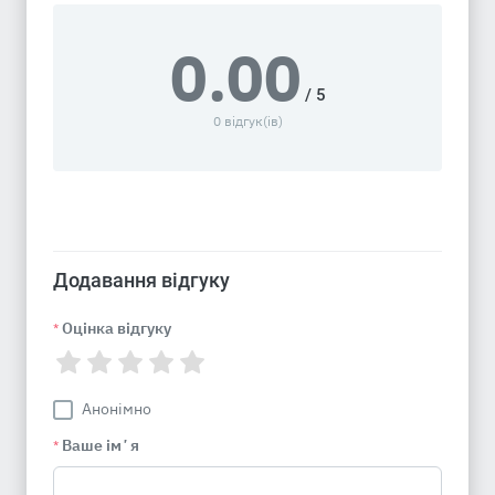
0.00
/ 5
0 відгук(ів)
Додавання відгуку
Оцінка відгуку
*
Анонімно
Ваше імʼя
*