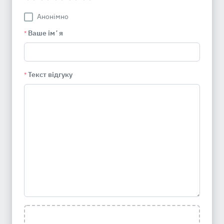
Анонімно
Ваше імʼя
*
Текст відгуку
*