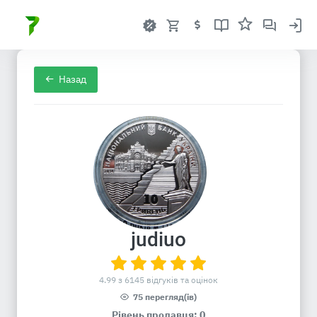
Назад
judiuo
4.99 з 6145 відгуків та оцінок
75 перегляд(ів)
Рівень продавця: 0