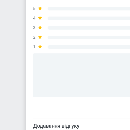
5
4
3
2
1
Додавання відгуку