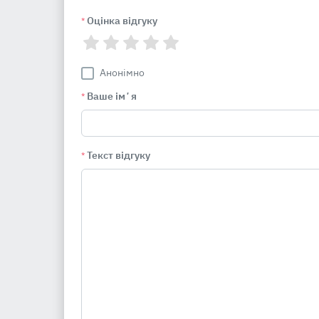
Оцінка відгуку
*
Анонімно
Ваше імʼя
*
Текст відгуку
*