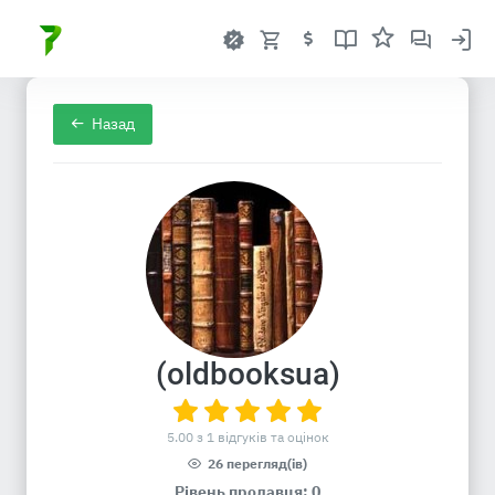
Назад
(oldbooksua)
5.00 з 1 відгуків та оцінок
26 перегляд(ів)
Рівень продавця: 0