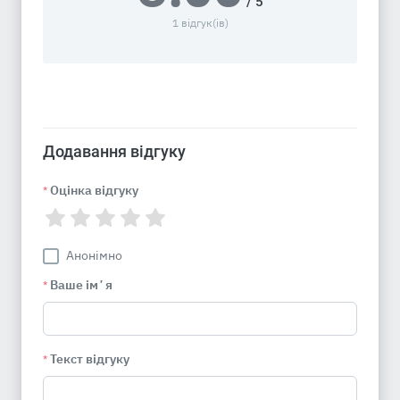
/ 5
1 відгук(ів)
Додавання відгуку
Оцінка відгуку
*
Анонімно
Ваше імʼя
*
Текст відгуку
*