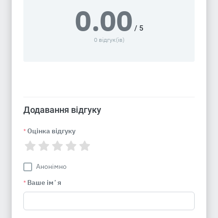
0.00
/ 5
0 відгук(ів)
Додавання відгуку
Оцінка відгуку
*
Анонімно
Ваше імʼя
*