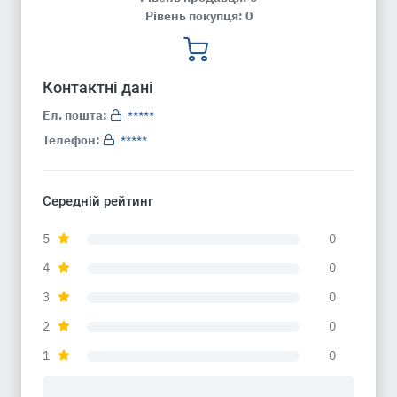
Рівень покупця: 0
Контактні дані
Ел. пошта:
*****
Телефон:
*****
Середній рейтинг
5
0
4
0
3
0
2
0
1
0