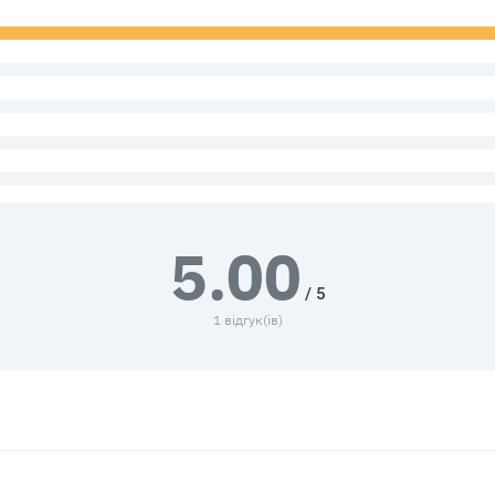
5.00
/ 5
1 відгук(ів)