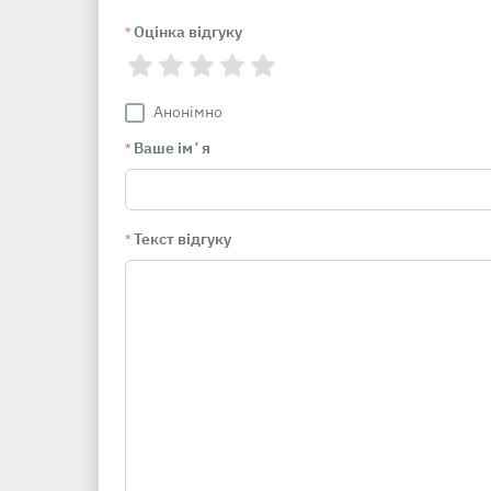
Оцінка відгуку
*
Анонімно
Ваше імʼя
*
Текст відгуку
*