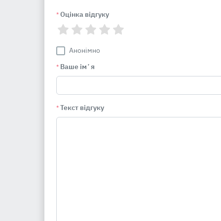
Оцінка відгуку
*
Анонімно
Ваше імʼя
*
Текст відгуку
*