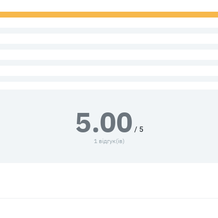
5.00
/ 5
1 відгук(ів)