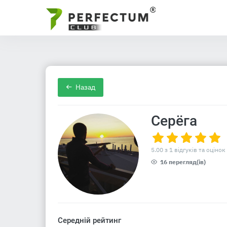
Назад
Серёга
5.00 з 1 відгуків та оцінок
16 перегляд(ів)
Середній рейтинг