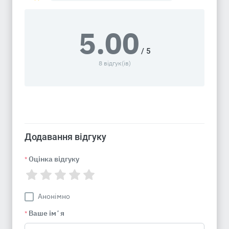
5.00
/ 5
8 відгук(ів)
Додавання відгуку
Оцінка відгуку
*
Анонімно
Ваше імʼя
*