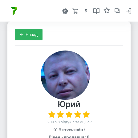
Назад
Юрий
5.00 з 8 відгуків та оцінок
9 перегляд(ів)
Рівень продавця: 0