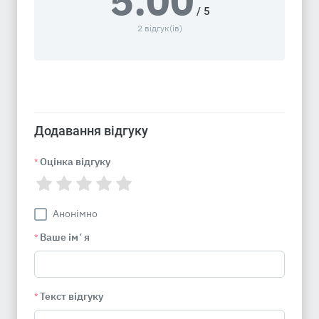
5.00
/ 5
2 відгук(ів)
Додавання відгуку
Оцінка відгуку
*
Анонімно
Ваше імʼя
*
Текст відгуку
*