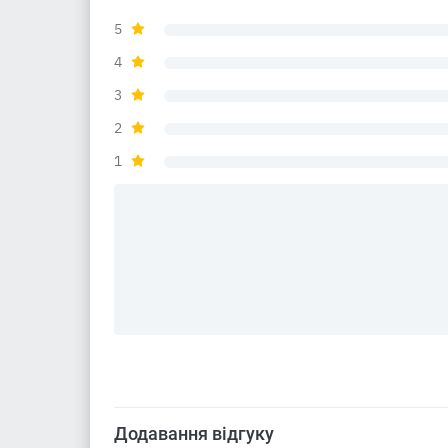
5
4
3
2
1
Додавання відгуку