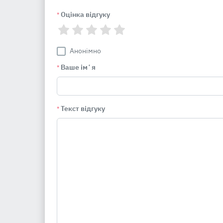
Оцінка відгуку
*
Анонімно
Ваше імʼя
*
Текст відгуку
*