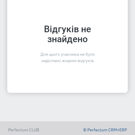
Відгуків не
знайдено
Для цього учасника не було
надіслано жодних відгуків
Perfectum CLUB
© Perfectum CRM+ERP