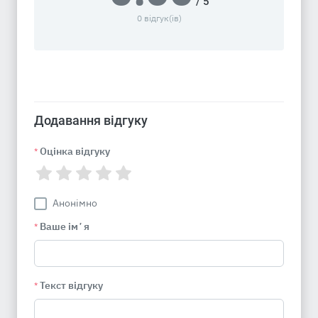
/ 5
0 відгук(ів)
Додавання відгуку
Оцінка відгуку
*
Анонімно
Ваше імʼя
*
Текст відгуку
*