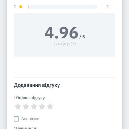
1
1
4.96
/ 5
225 відгук(ів)
Додавання відгуку
Оцінка відгуку
*
Анонімно
Ваше імʼя
*