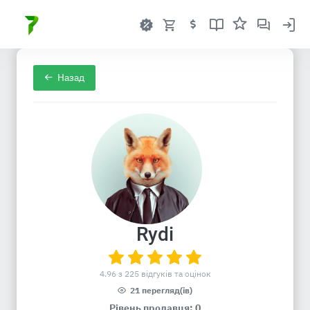
Назад
Rydi
4.96 з 225 відгуків та оцінок
21 перегляд(ів)
Рівень продавця: 0