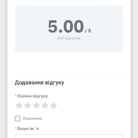
5.00
/ 5
457 відгук(ів)
Додавання відгуку
Оцінка відгуку
*
Анонімно
Ваше імʼя
*