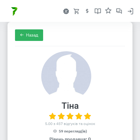
Назад
Тіна
5.00 з 457 відгуків та оцінок
59 перегляд(ів)
Рівень продавця: 0