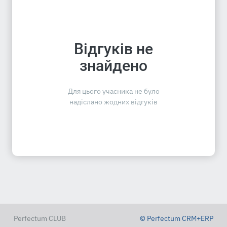
Відгуків не
знайдено
Для цього учасника не було
надіслано жодних відгуків
Perfectum CLUB
© Perfectum CRM+ERP