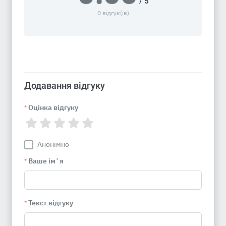
/ 5
0 відгук(ів)
Додавання відгуку
Оцінка відгуку
*
Анонімно
Ваше імʼя
*
Текст відгуку
*