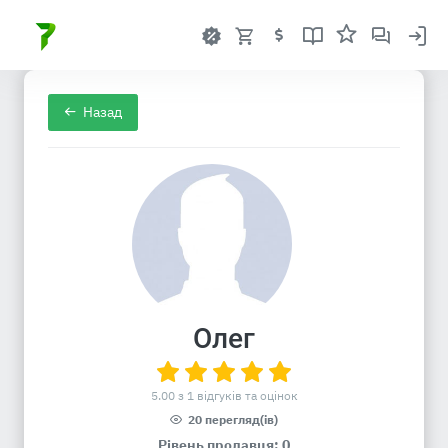
Назад
Олег
5.00 з 1 відгуків та оцінок
20 перегляд(ів)
Рівень продавця: 0