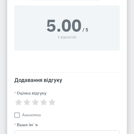
5.00
/ 5
1 відгук(ів)
Додавання відгуку
Оцінка відгуку
*
Анонімно
Ваше імʼя
*