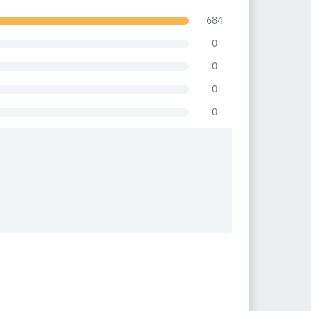
684
0
0
0
0