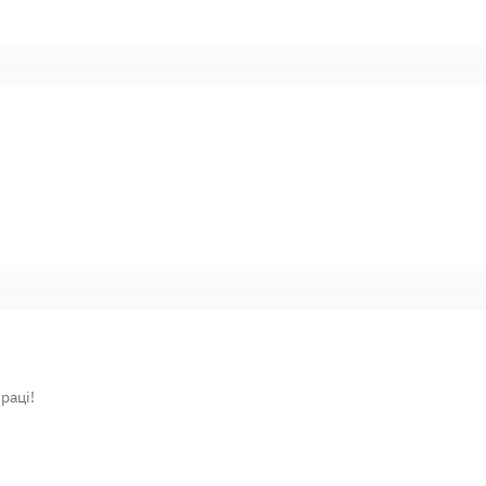
раці!