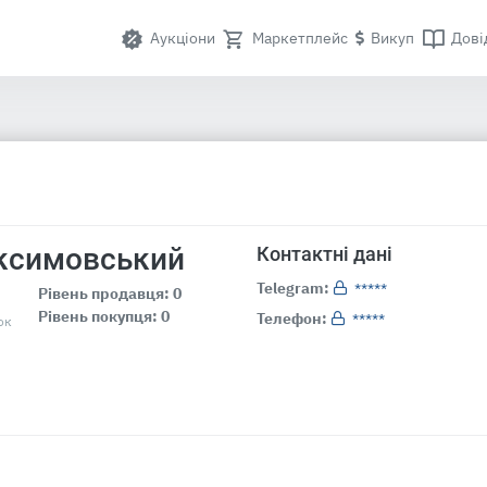
Аукціони
Маркетплейс
Викуп
Дові
ксимовський
Контактні дані
Telegram:
*****
Рівень продавця: 0
Рівень покупця: 0
Телефон:
*****
ок