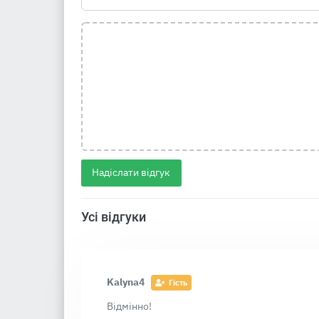
Надіслати відгук
Усі відгуки
Kalyna4
Гість
Відмінно!