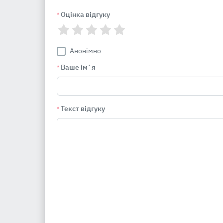
Оцінка відгуку
*
Анонімно
Ваше імʼя
*
Текст відгуку
*