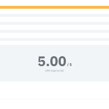
5.00
/ 5
684 відгук(ів)