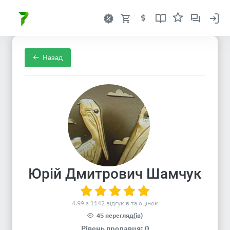
Назад
Юрій Дмитрович Шамчук
4.99 з 1142 відгуків та оцінок
45 перегляд(ів)
Рівень продавця: 0