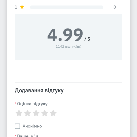
1
0
4.99
/ 5
1142 відгук(ів)
Додавання відгуку
Оцінка відгуку
*
Анонімно
Ваше імʼя
*