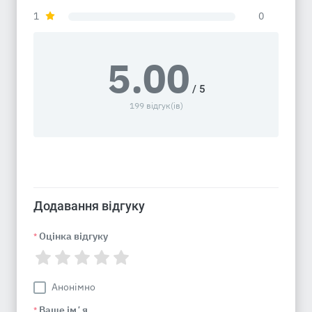
1
0
5.00
/ 5
199 відгук(ів)
Додавання відгуку
Оцінка відгуку
*
Анонімно
Ваше імʼя
*