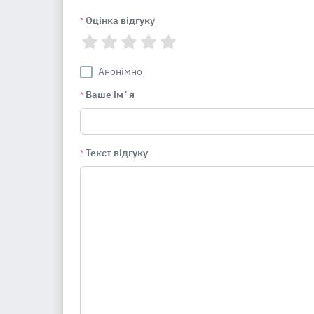
Оцінка відгуку
*
Анонімно
Ваше імʼя
*
Текст відгуку
*