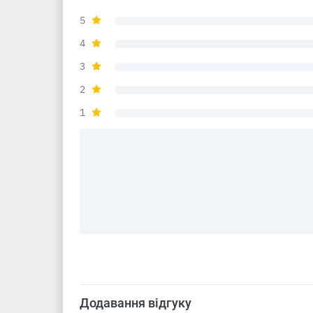
5
4
3
2
1
Додавання відгуку