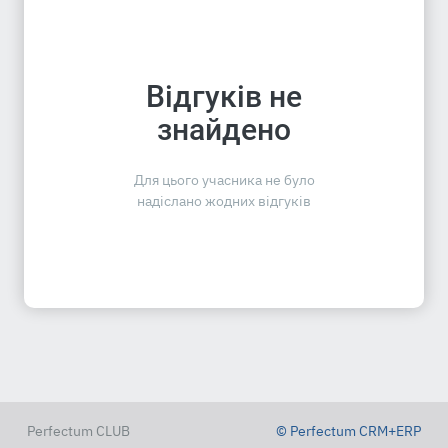
Відгуків не
знайдено
Для цього учасника не було
надіслано жодних відгуків
Perfectum CLUB
© Perfectum CRM+ERP