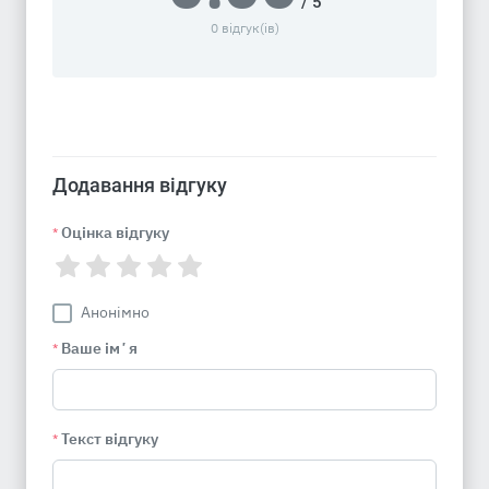
/ 5
0 відгук(ів)
Додавання відгуку
Оцінка відгуку
*
Анонімно
Ваше імʼя
*
Текст відгуку
*