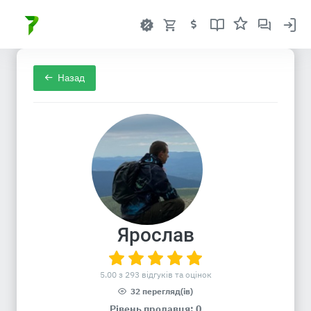
Назад
Ярослав
5.00 з 293 відгуків та оцінок
32 перегляд(ів)
Рівень продавця: 0