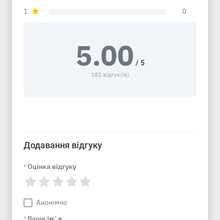
1
0
5.00
/ 5
181 відгук(ів)
Додавання відгуку
Оцінка відгуку
*
Анонімно
Ваше імʼя
*