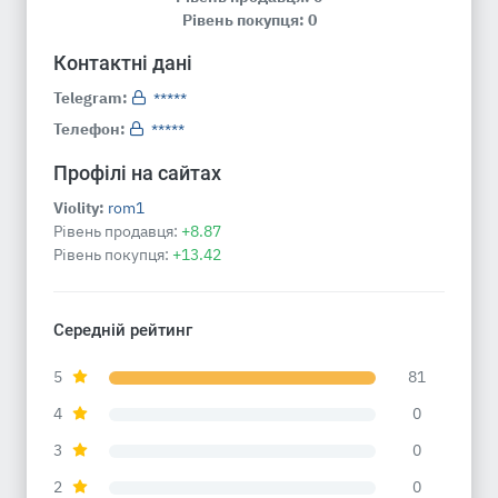
Рівень покупця: 0
Контактні дані
Telegram:
*****
Телефон:
*****
Профілі на сайтах
Violity:
rom1
Рівень продавця:
+8.87
Рівень покупця:
+13.42
Середній рейтинг
5
81
4
0
3
0
2
0