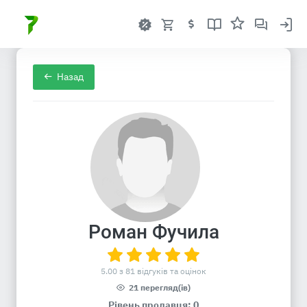
Назад
Роман Фучила
5.00 з 81 відгуків та оцінок
21 перегляд(ів)
Рівень продавця: 0