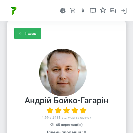
Назад
Андрій Бойко-Гагарін
4.99 з 1465 відгуків та оцінок
65 перегляд(ів)
Рівень продавця: 0