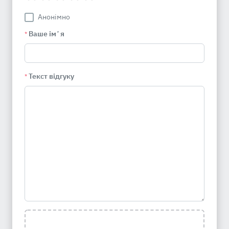
Анонімно
Ваше імʼя
*
Текст відгуку
*