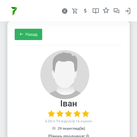
Назад
Іван
5.00 з 74 відгуків та оцінок
29 перегляд(ів)
Рівень продавця: 0