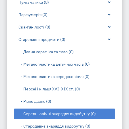
Нумізматика (8)
Парфумерія (0)
Скам'янілості (0)
Стародавні предмети (0)
- Давня кераміка та скло (0)
- Металопластика античних часів (0)
- Металопластика середньовіччя (0)
- Персні і кільця XVI–XIX ст. (0)
- Різне давнє (0)
- Середньовічні знаряддя видобутку (0)
- Стародавнє знаряддя видобутку (0)