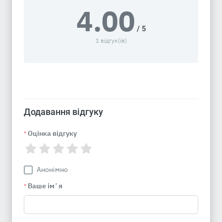
4.00
/ 5
1 відгук(ів)
Додавання відгуку
Оцінка відгуку
*
Анонімно
Ваше імʼя
*