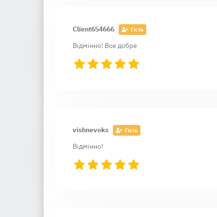
Client654666
Гість
Відмінно! Все добре
vishnevoks
Гість
Відмінно!