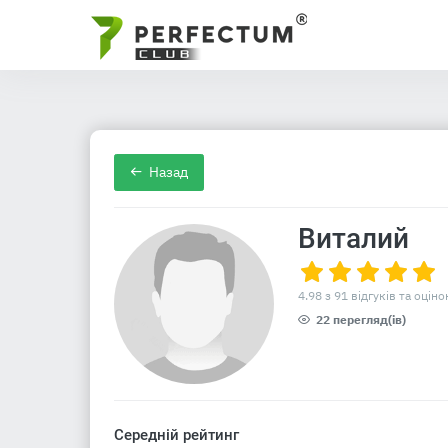
Назад
Виталий
4.98 з 91 відгуків та оціно
22 перегляд(ів)
Середній рейтинг