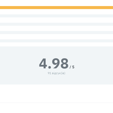
4.98
/ 5
91 відгук(ів)