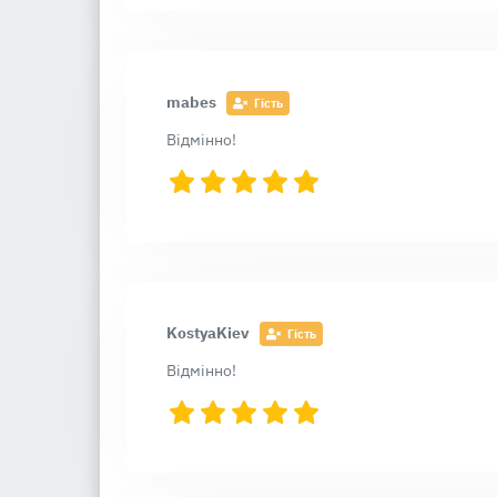
mabes
Гість
Відмінно!
KostyaKiev
Гість
Відмінно!