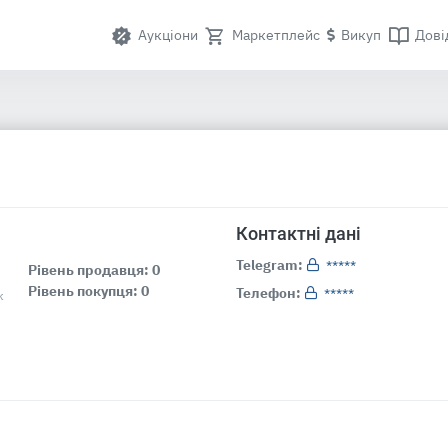
Аукціони
Маркетплейс
Викуп
Дові
Контактні дані
Telegram:
*****
Рівень продавця: 0
Рівень покупця: 0
Телефон:
*****
к