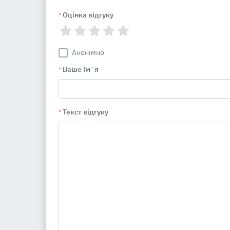
Оцінка відгуку
*
Анонімно
Ваше імʼя
*
Текст відгуку
*