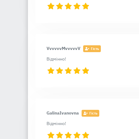
VvvvvvMvvvvvV
Гість
Відмінно!
GalinaIvanovna
Гість
Відмінно!