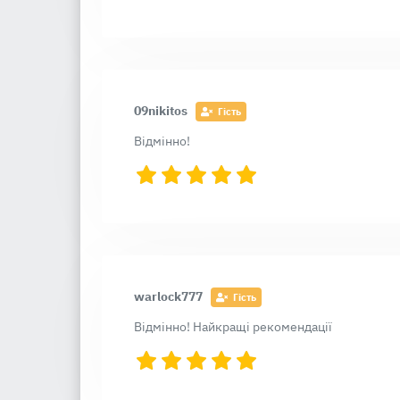
09nikitos
Гість
Відмінно!
warlock777
Гість
Відмінно! Найкращі рекомендації