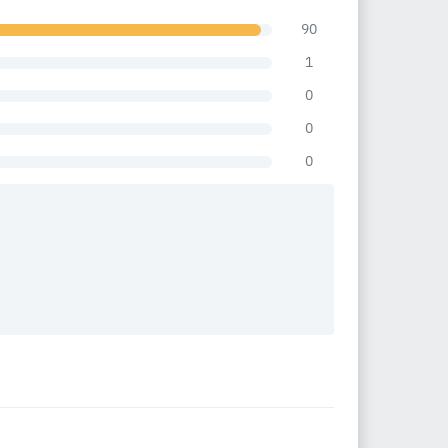
90
1
0
0
0