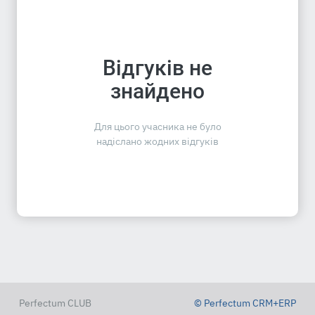
Відгуків не
знайдено
Для цього учасника не було
надіслано жодних відгуків
Perfectum CLUB
© Perfectum CRM+ERP