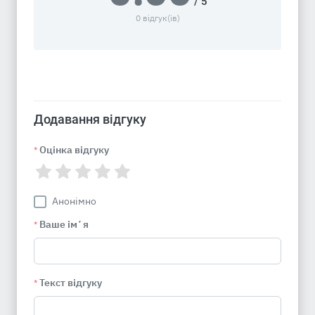
/ 5
0 відгук(ів)
Додавання відгуку
Оцінка відгуку
*
Анонімно
Ваше імʼя
*
Текст відгуку
*