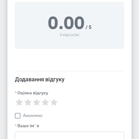
0.00
/ 5
0 відгук(ів)
Додавання відгуку
Оцінка відгуку
*
Анонімно
Ваше імʼя
*