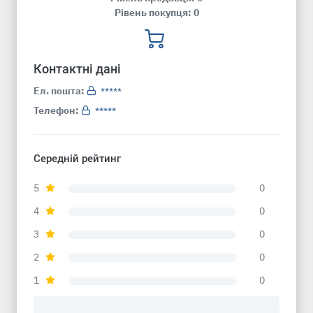
Рівень покупця: 0
Контактні дані
Ел. пошта:
*****
Телефон:
*****
Середній рейтинг
5
0
4
0
3
0
2
0
1
0