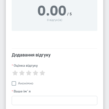
0.00
/ 5
0 відгук(ів)
Додавання відгуку
Оцінка відгуку
*
Анонімно
Ваше імʼя
*