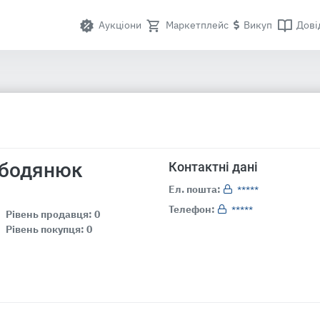
Аукціони
Маркетплейс
Викуп
Дові
ободянюк
Контактні дані
Ел. пошта:
*****
Телефон:
*****
Рівень продавця: 0
Рівень покупця: 0