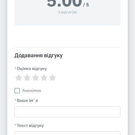
5.00
/ 5
2 відгук(ів)
Додавання відгуку
Оцінка відгуку
*
Анонімно
Ваше імʼя
*
Текст відгуку
*