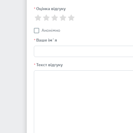
Оцінка відгуку
*
Анонімно
Ваше імʼя
*
Текст відгуку
*