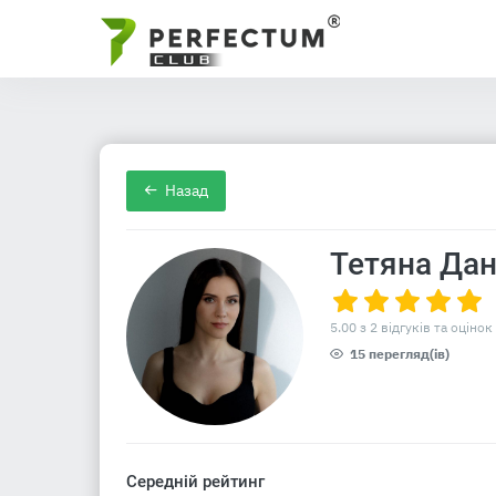
Назад
Тетяна Да
5.00 з 2 відгуків та оцінок
15 перегляд(ів)
Середній рейтинг