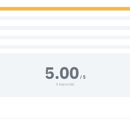
5.00
/ 5
2 відгук(ів)