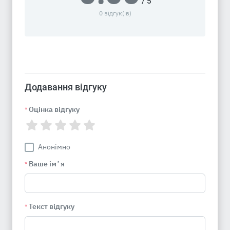
/ 5
0 відгук(ів)
Додавання відгуку
Оцінка відгуку
*
Анонімно
Ваше імʼя
*
Текст відгуку
*