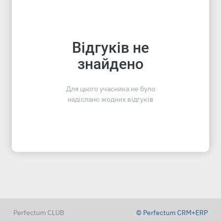
Відгуків не
знайдено
Для цього учасника не було
надіслано жодних відгуків
Perfectum CLUB
© Perfectum CRM+ERP