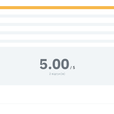
5.00
/ 5
2 відгук(ів)