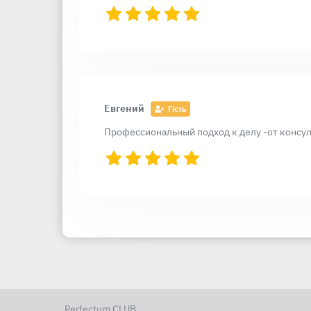
Евгений
Гість
Профессиональный подход к делу -от консул
Perfectum CLUB