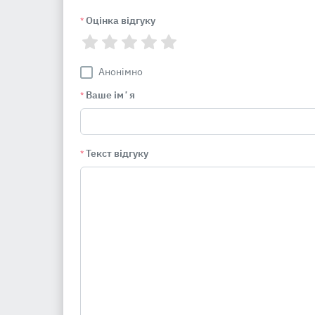
Оцінка відгуку
*
Анонімно
Ваше імʼя
*
Текст відгуку
*