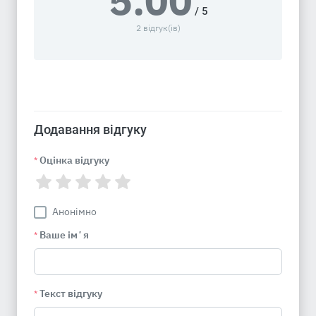
5.00
/ 5
2 відгук(ів)
Додавання відгуку
Оцінка відгуку
*
Анонімно
Ваше імʼя
*
Текст відгуку
*