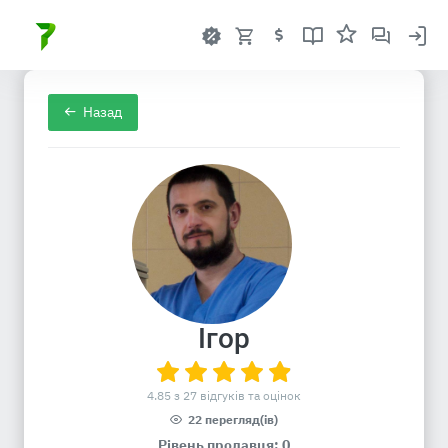
Назад
Ігор
4.85 з 27 відгуків та оцінок
22 перегляд(ів)
Рівень продавця: 0