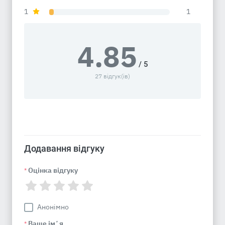
1
1
4.85
/ 5
27 відгук(ів)
Додавання відгуку
Оцінка відгуку
*
Анонімно
Ваше імʼя
*