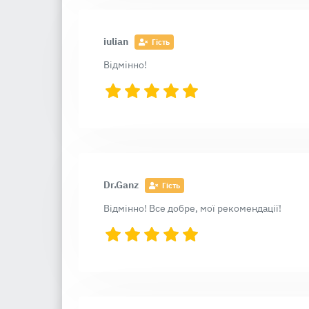
iulian
Гість
Відмінно!
Dr.Ganz
Гість
Відмінно! Все добре, мої рекомендації!