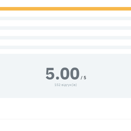
5.00
/ 5
152 відгук(ів)