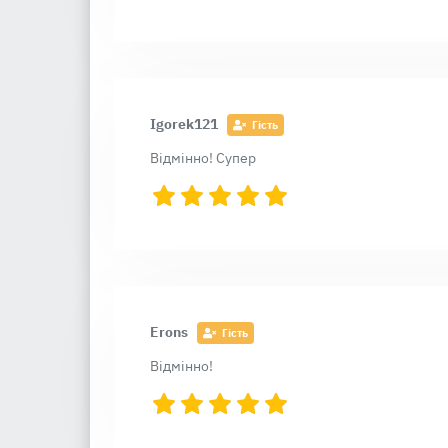
Igorek121
Гість
Відмінно! Супер
Erons
Гість
Відмінно!