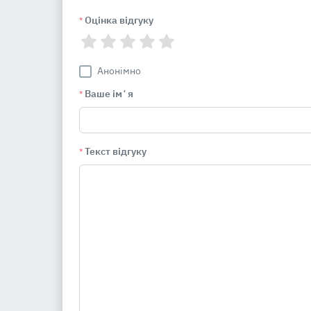
Оцінка відгуку
*
Анонімно
Ваше імʼя
*
Текст відгуку
*