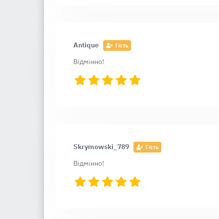
Antique
Гість
Відмінно!
Skrymowski_789
Гість
Відмінно!