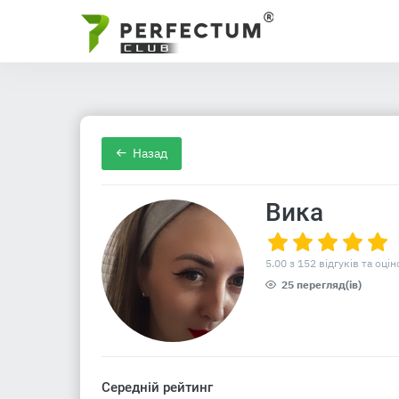
Назад
Вика
5.00 з 152 відгуків та оцін
25 перегляд(ів)
Середній рейтинг