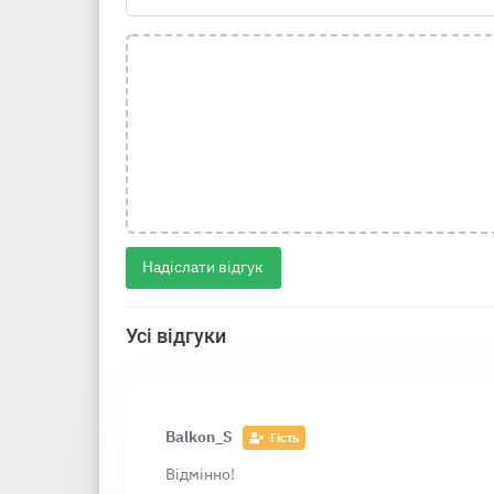
Надіслати відгук
Усі відгуки
Balkon_S
Гість
Відмінно!