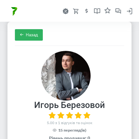
Назад
Игорь Березовой
5.00 з 1 відгуків та оцінок
15 перегляд(ів)
Рівень продавця: 0