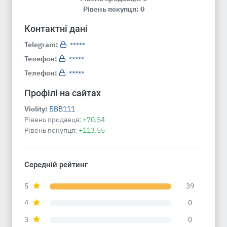
Рівень покупця: 0
Контактні дані
Telegram:
*****
Телефон:
*****
Телефон:
*****
Профілі на сайтах
Violity:
БВВ111
Рівень продавця:
+70.54
Рівень покупця:
+113.55
Середній рейтинг
5
39
4
0
3
0