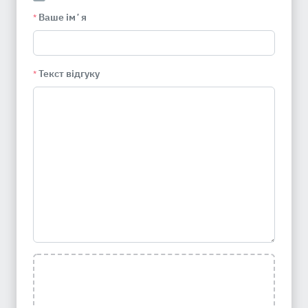
Ваше імʼя
*
Текст відгуку
*