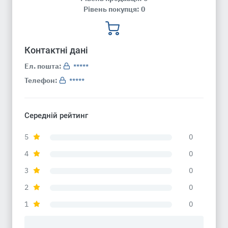
Рівень покупця: 0
Контактні дані
Ел. пошта:
*****
Телефон:
*****
Середній рейтинг
5
0
4
0
3
0
2
0
1
0