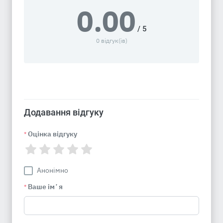
0.00
/ 5
0 відгук(ів)
Додавання відгуку
Оцінка відгуку
*
Анонімно
Ваше імʼя
*