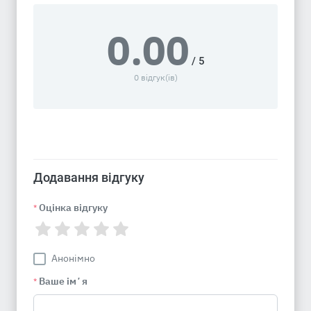
0.00
/ 5
0 відгук(ів)
Додавання відгуку
Оцінка відгуку
*
Анонімно
Ваше імʼя
*