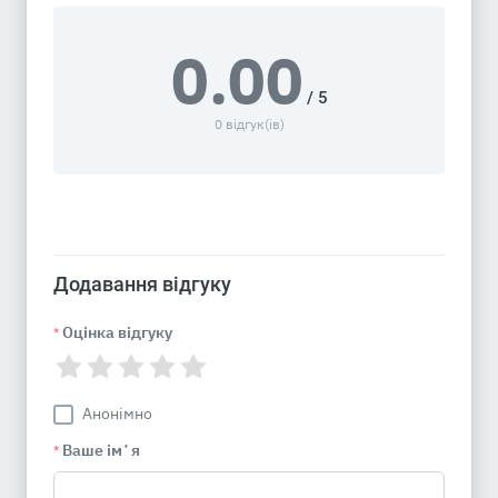
0.00
/ 5
0 відгук(ів)
Додавання відгуку
Оцінка відгуку
*
Анонімно
Ваше імʼя
*