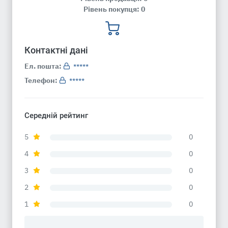
Рівень покупця: 0
Контактні дані
Ел. пошта:
*****
Телефон:
*****
Середній рейтинг
5
0
4
0
3
0
2
0
1
0