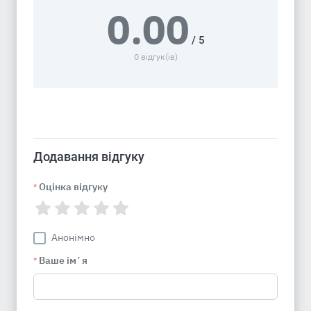
0.00
/ 5
0 відгук(ів)
Додавання відгуку
Оцінка відгуку
*
Анонімно
Ваше імʼя
*