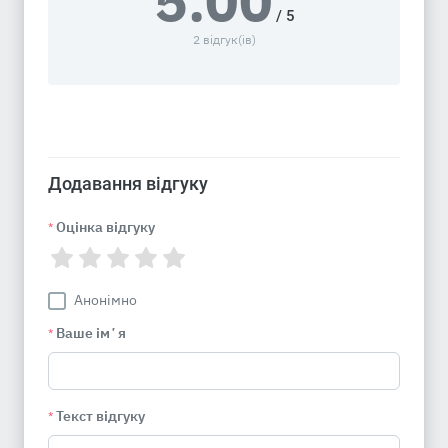
5.00
/ 5
2 відгук(ів)
Додавання відгуку
Оцінка відгуку
*
Анонімно
Ваше імʼя
*
Текст відгуку
*